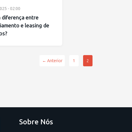
025 - 02:00
 diferença entre
iamento e leasing de
os?
← Anterior
1
2
Sobre Nós