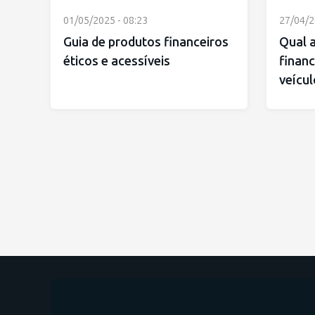
01/05/2025 - 08:23
27/04/2
Guia de produtos financeiros
Qual a
éticos e acessíveis
financ
veícul