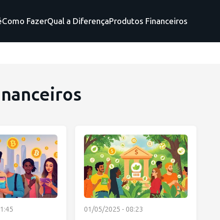
é
Como Fazer
Qual a Diferença
Produtos Financeiros
inanceiros
1:45
01/05/2025 - 08:23