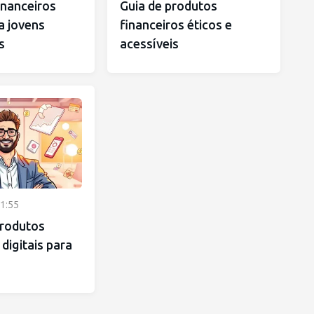
inanceiros
Guia de produtos
ra jovens
financeiros éticos e
s
acessíveis
1:55
rodutos
 digitais para