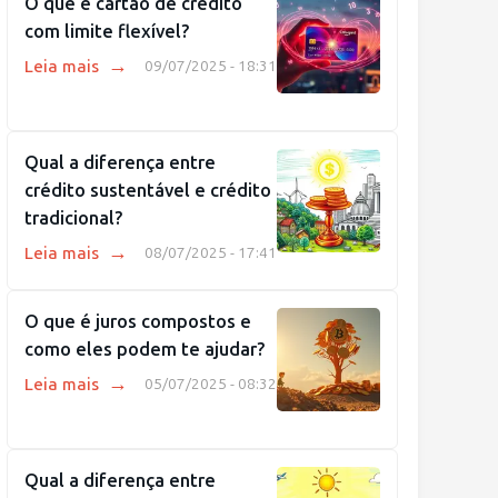
O que é cartão de crédito
com limite flexível?
→
Leia mais
09/07/2025 - 18:31
Qual a diferença entre
crédito sustentável e crédito
tradicional?
→
Leia mais
08/07/2025 - 17:41
O que é juros compostos e
como eles podem te ajudar?
→
Leia mais
05/07/2025 - 08:32
Qual a diferença entre